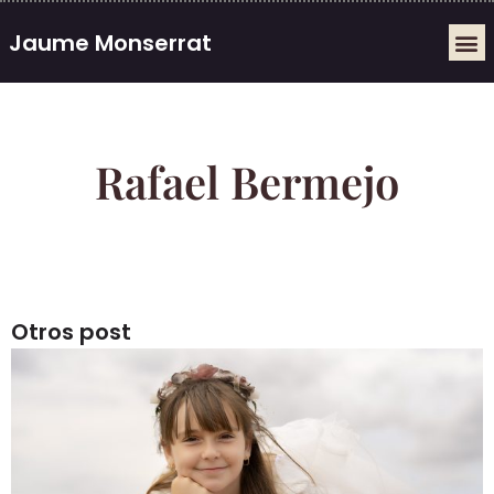
Jaume Monserrat
ROBINSON Classic
Navidad 2025/26
Enlaces Privados
Regalos personaliza
Rafael Bermejo
Otros post